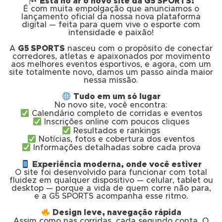
Está no ar o novo site da G5 SPORTS!
É com muita empolgação que anunciamos o
lançamento oficial da nossa nova plataforma
digital — feita para quem vive o esporte com
intensidade e paixão!
A
G5 SPORTS
nasceu com o propósito de conectar
corredores, atletas e apaixonados por movimento
aos melhores eventos esportivos, e agora, com um
site totalmente novo, damos um passo ainda maior
nessa missão.
Tudo em um só lugar
No novo site, você encontra:
Calendário completo de corridas e eventos
Inscrições online com poucos cliques
Resultados e rankings
Notícias, fotos e cobertura dos eventos
Informações detalhadas sobre cada prova
Experiência moderna, onde você estiver
O site foi desenvolvido para funcionar com total
fluidez em qualquer dispositivo — celular, tablet ou
desktop — porque a vida de quem corre não para,
e a G5 SPORTS acompanha esse ritmo.
Design leve, navegação rápida
Assim como nas corridas, cada segundo conta. O